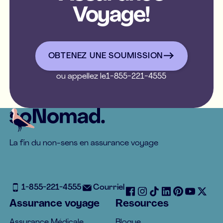
Voyage!
OBTENEZ UNE SOUMISSIO
OBTENEZ UNE SOUMISSION
ou appellez le
1-855-221-4555
Footer
La fin du non-sens en assurance voyage
1-855-221-4555
Courriel
Assurance voyage
Resources
Assurance Médicale
Blogue