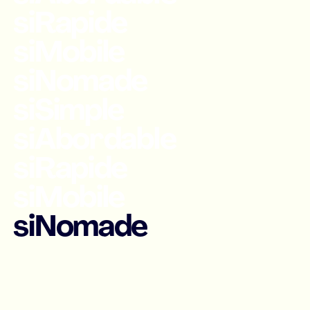
siRapide
siMobile
siNomade
siSimple
siAbordable
siRapide
siMobile
siNomade