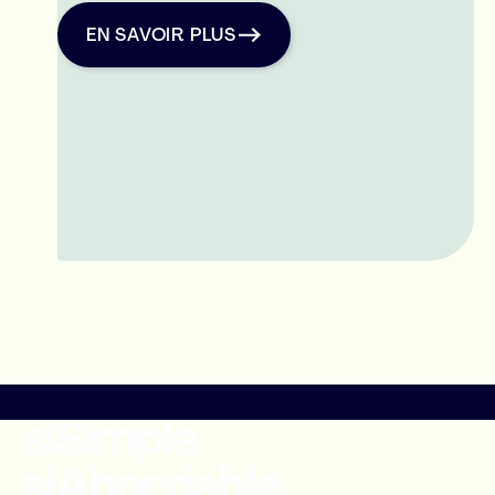
EN SAVOIR PLUs
Assurance Visiteurs
EN SAVOIR PLUS
siSimple
siAbordable