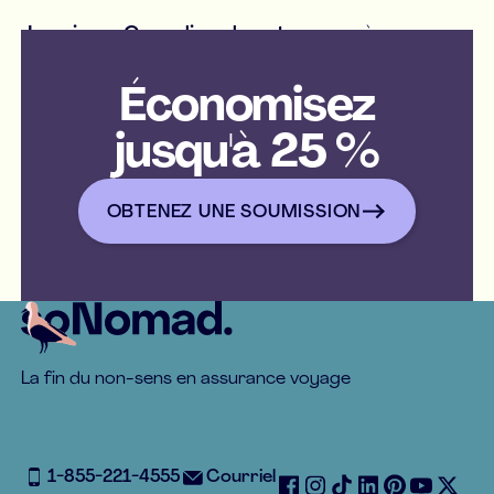
Je suis un Canadien de retour après un
long séjour à l'étranger, puis-je souscrire
une assurance Visiteur au Canada ?
Économisez
jusqu'à 25 %
OBTENEZ UNE SOUMISSIO
OBTENEZ UNE SOUMISSION
Footer
La fin du non-sens en assurance voyage
1-855-221-4555
Courriel