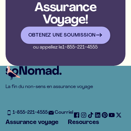
Assurance
Voyage!
OBTENEZ UNE SOUMISSIO
OBTENEZ UNE SOUMISSION
ou appellez le
1-855-221-4555
Footer
La fin du non-sens en assurance voyage
1-855-221-4555
Courriel
Assurance voyage
Resources