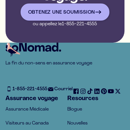
OBTENEZ UNE SOUMISSIO
OBTENEZ UNE SOUMISSION
ou appellez le
1-855-221-4555
Footer
La fin du non-sens en assurance voyage
1-855-221-4555
Courriel
Assurance voyage
Resources
Assurance Médicale
Blogue
Visiteurs au Canada
Nouvelles