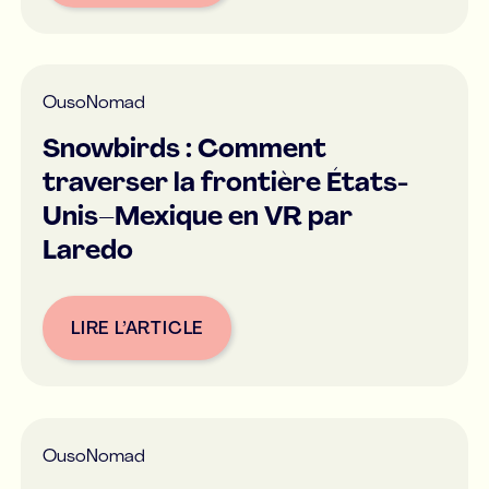
Ou
soNomad
Snowbirds : Comment
traverser la frontière États-
Unis–Mexique en VR par
Laredo
LIRE L’ARTICLE
Button Text
Ou
soNomad